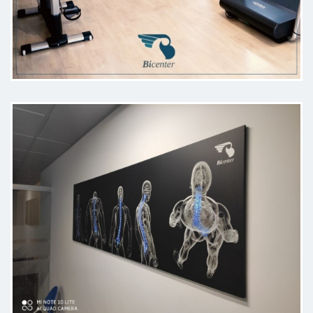
Ho avuto un’esperienza davvero
positiva. Personale professionale,
disponibile e molto attento alle
esigenze dei clienti.
Paziente
Sono 2 volte a distanza di 2 anni
che mi curo una spina calcagnarea,
prima il tallone destro adesso il
sinistro, e mi sono trovato