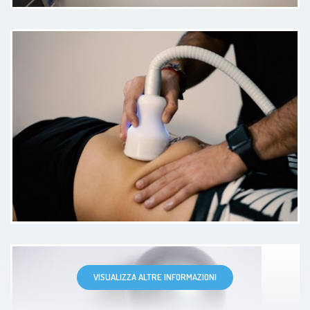
benissimo sia come professionalità
e competenza ma soprattutto con
pochi trattamenti ho risolto
benissimo.
Paziente
In centro veramente
all’avanguardia. Lo consiglio a tutti
VISUALIZZA ALTRE INFORMAZIONI
Paziente