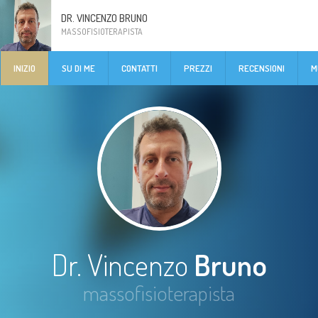
DR. VINCENZO BRUNO
MASSOFISIOTERAPISTA
INIZIO
SU DI ME
CONTATTI
PREZZI
RECENSIONI
M
Dr. Vincenzo
Bruno
massofisioterapista