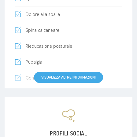
Dolore alla spalla
Spina calcaneare
Rieducazione posturale
Pubalgia
VISUALIZZA ALTRE INFORMAZIONI
Gonartrosi (artrosi del ginocchio)
Nevralgia
Frattura
Colpo di Frusta
PROFILI SOCIAL