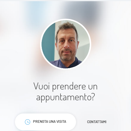
Dott. Bruno persona molto
empatica, disponibile e
professionale .
Paziente
Vuoi prendere un
appuntamento?
PRENOTA UNA VISITA
CONTATTAMI
Esperienza positiva,conoscendo già